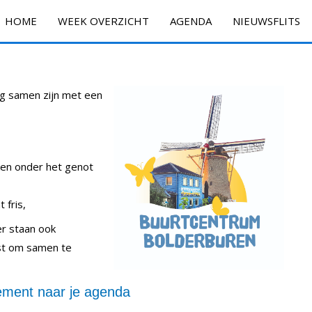
HOME
WEEK OVERZICHT
AGENDA
NIEUWSFLITS
ig samen zijn met een
ken onder het genot
 fris,
 er staan ook
ast om samen te
ment naar je agenda