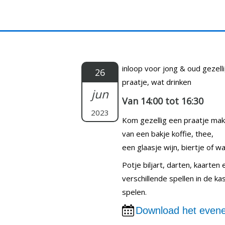
Doorgaan
naar
inhoud
inloop voor jong & oud gezell
26
praatje, wat drinken
jun
Van 14:00 tot 16:30
2023
Kom gezellig een praatje ma
van een bakje koffie, thee,
een glaasje wijn, biertje of wat
Potje biljart, darten, kaarten
verschillende spellen in de k
spelen.
Download het evene