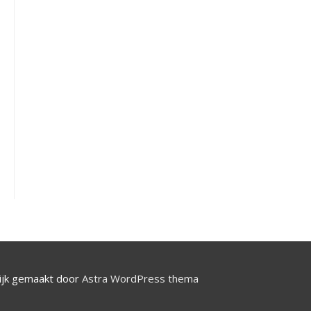
jk gemaakt door
Astra WordPress thema