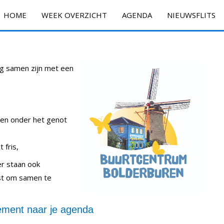
HOME
WEEK OVERZICHT
AGENDA
NIEUWSFLITS
ig samen zijn met een
ken onder het genot
 fris,
 er staan ook
ast om samen te
ment naar je agenda