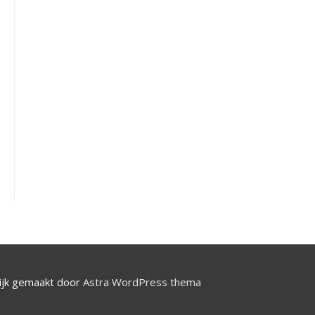
jk gemaakt door
Astra WordPress thema