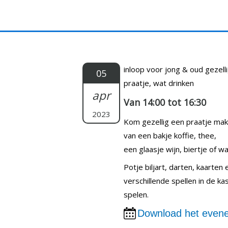
Doorgaan
naar
inhoud
inloop voor jong & oud gezell
05
praatje, wat drinken
apr
Van 14:00 tot 16:30
2023
Kom gezellig een praatje ma
van een bakje koffie, thee,
een glaasje wijn, biertje of wat
Potje biljart, darten, kaarten
verschillende spellen in de k
spelen.
Download het evene