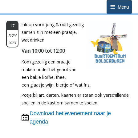
Doorgaan
Menu
Menu
naar
inhoud
inloop voor jong & oud gezellig
17
samen zijn met een praatje,
nov
wat drinken
2023
Van 10:00 tot 12:00
Kom gezellig een praatje
maken onder het genot van
een bakje koffie, thee,
een glaasje wijn, biertje of wat fris,
Potje biljart, darten, kaarten er staan ook verschillende
spellen in de kast om samen te spelen.
Download het evenement naar je
agenda