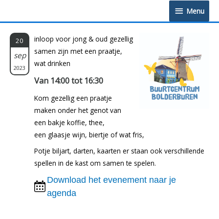
Doorgaan
Menu
Menu
naar
inhoud
inloop voor jong & oud gezellig
20
samen zijn met een praatje,
sep
wat drinken
2023
Van 14:00 tot 16:30
Kom gezellig een praatje
maken onder het genot van
een bakje koffie, thee,
een glaasje wijn, biertje of wat fris,
Potje biljart, darten, kaarten er staan ook verschillende
spellen in de kast om samen te spelen.
Download het evenement naar je
agenda