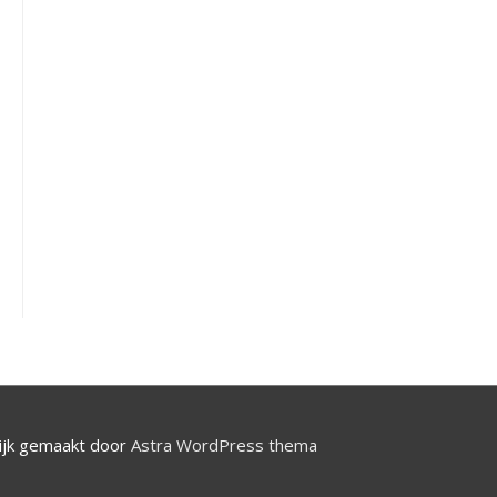
jk gemaakt door
Astra WordPress thema