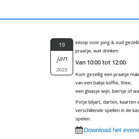
Doorgaan
naar
inhoud
inloop voor jong & oud gezell
19
praatje, wat drinken
jan
Van 10:00 tot 12:00
2023
Kom gezellig een praatje ma
van een bakje koffie, thee,
een glaasje wijn, biertje of wat
Potje biljart, darten, kaarten
verschillende spellen in de k
spelen.
Download het evene