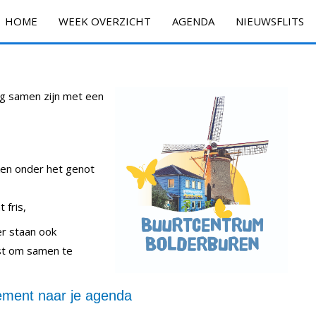
HOME
WEEK OVERZICHT
AGENDA
NIEUWSFLITS
ig samen zijn met een
ken onder het genot
 fris,
 er staan ook
ast om samen te
ment naar je agenda