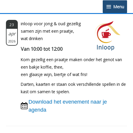
Doorgaan
Menu
Menu
naar
inhoud
inloop voor jong & oud gezellig
23
samen zijn met een praatje,
apr
wat drinken
2026
Van 10:00 tot 12:00
Kom gezellig een praatje maken onder het genot van
een bakje koffie, thee,
een glaasje wijn, biertje of wat fris!
Darten, kaarten er staan ook verschillende spellen in de
kast om samen te spelen.
Download het evenement naar je
agenda