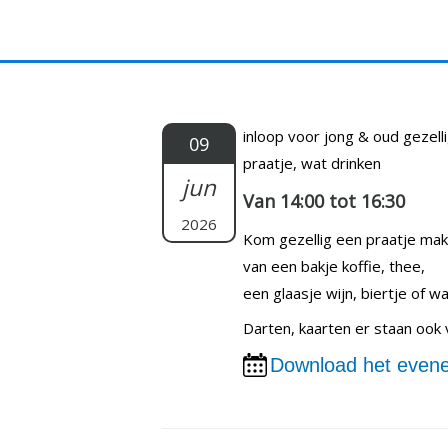
Doorgaan
naar
inhoud
inloop voor jong & oud gezell
09
praatje, wat drinken
jun
Van 14:00 tot 16:30
2026
Kom gezellig een praatje ma
van een bakje koffie, thee,
een glaasje wijn, biertje of wat
Darten, kaarten er staan ook 
Download het evene