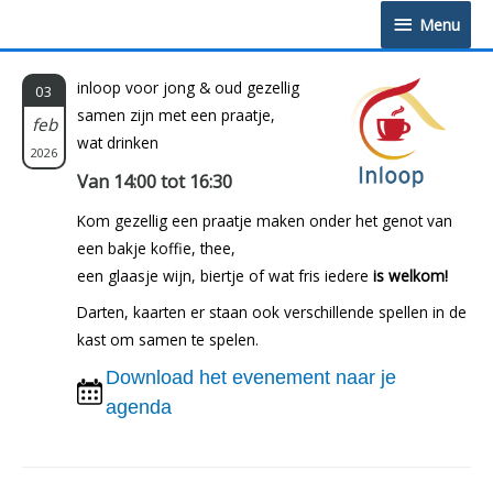
Doorgaan
Menu
Menu
naar
inhoud
inloop voor jong & oud gezellig
03
samen zijn met een praatje,
feb
wat drinken
2026
Van 14:00 tot 16:30
Kom gezellig een praatje maken onder het genot van
een bakje koffie, thee,
een glaasje wijn, biertje of wat fris iedere
is welkom!
Darten, kaarten er staan ook verschillende spellen in de
kast om samen te spelen.
Download het evenement naar je
agenda