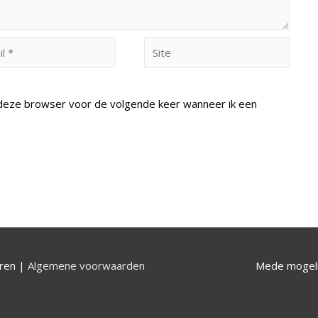
Site
n deze browser voor de volgende keer wanneer ik een
uren |
Algemene voorwaarden
Mede mogeli