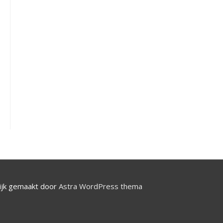
jk gemaakt door
Astra WordPress thema