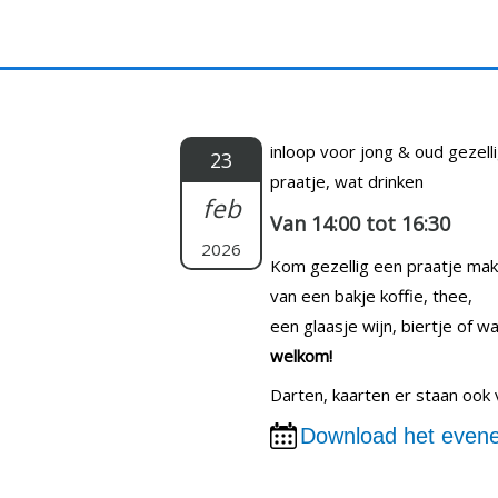
Doorgaan
naar
inhoud
inloop voor jong & oud gezell
23
praatje, wat drinken
feb
Van 14:00 tot 16:30
2026
Kom gezellig een praatje ma
van een bakje koffie, thee,
een glaasje wijn, biertje of wa
welkom!
Darten, kaarten er staan ook 
Download het evene