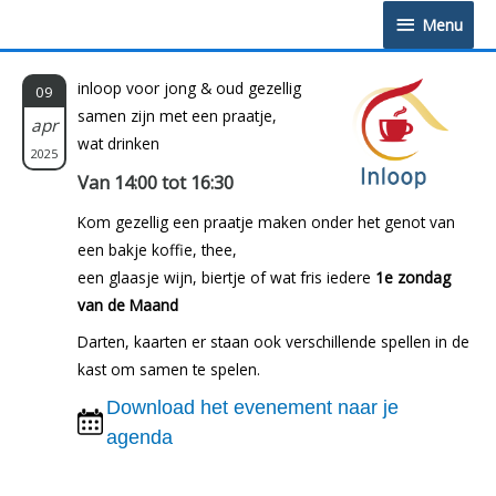
Doorgaan
Menu
Menu
naar
inhoud
inloop voor jong & oud gezellig
09
samen zijn met een praatje,
apr
wat drinken
2025
Van 14:00 tot 16:30
Kom gezellig een praatje maken onder het genot van
een bakje koffie, thee,
een glaasje wijn, biertje of wat fris iedere
1e zondag
van de Maand
Darten, kaarten er staan ook verschillende spellen in de
kast om samen te spelen.
Download het evenement naar je
agenda