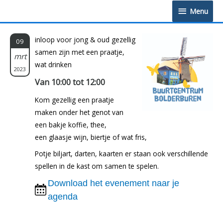
Doorgaan
Menu
Menu
naar
inhoud
inloop voor jong & oud gezellig
09
samen zijn met een praatje,
mrt
wat drinken
2023
Van 10:00 tot 12:00
Kom gezellig een praatje
maken onder het genot van
een bakje koffie, thee,
een glaasje wijn, biertje of wat fris,
Potje biljart, darten, kaarten er staan ook verschillende
spellen in de kast om samen te spelen.
Download het evenement naar je
agenda