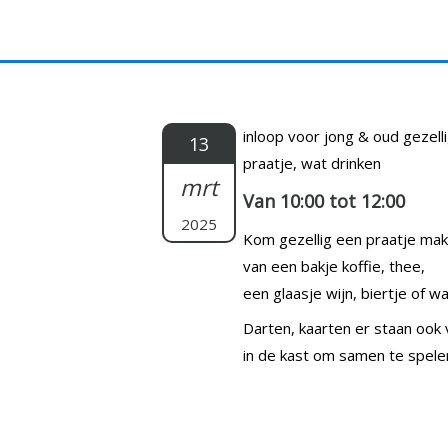
Doorgaan
naar
inhoud
inloop voor jong & oud gezell
13
praatje, wat drinken
mrt
Van 10:00 tot 12:00
2025
Kom gezellig een praatje ma
van een bakje koffie, thee,
een glaasje wijn, biertje of wat
Darten, kaarten er staan ook 
in de kast om samen te spele