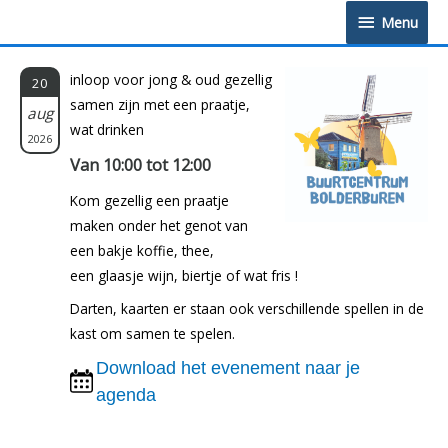
Doorgaan
Menu
Menu
naar
inhoud
inloop voor jong & oud gezellig
20
samen zijn met een praatje,
aug
wat drinken
2026
Van 10:00 tot 12:00
Kom gezellig een praatje
maken onder het genot van
een bakje koffie, thee,
een glaasje wijn, biertje of wat fris !
Darten, kaarten er staan ook verschillende spellen in de
kast om samen te spelen.
Download het evenement naar je
agenda