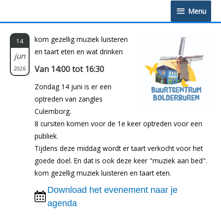
Doorgaan
Menu
Menu
naar
inhoud
kom gezellig muziek luisteren
14
en taart eten en wat drinken
jun
Van 14:00 tot 16:30
2026
Zondag 14 juni is er een
optreden van zangles
Culemborg.
8 cursiten komen voor de 1e keer optreden voor een
publiek.
Tijdens deze middag wordt er taart verkocht voor het
goede doel. En dat is ook deze keer "muziek aan bed".
kom gezellig muziek luisteren en taart eten.
Download het evenement naar je
agenda