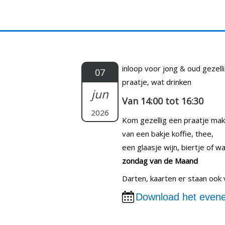
Doorgaan
naar
inhoud
inloop voor jong & oud gezell
07
praatje, wat drinken
jun
Van 14:00 tot 16:30
2026
Kom gezellig een praatje ma
van een bakje koffie, thee,
een glaasje wijn, biertje of wa
zondag van de Maand
Darten, kaarten er staan ook 
Download het evene