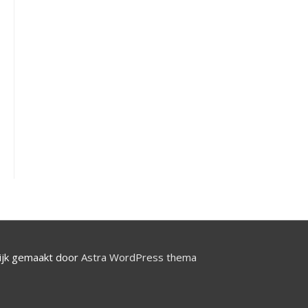
jk gemaakt door
Astra WordPress thema