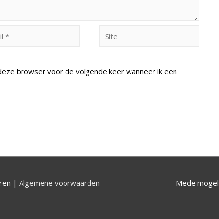
Site
n deze browser voor de volgende keer wanneer ik een
uren |
Algemene voorwaarden
Mede mogeli