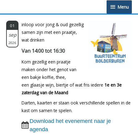
Doorgaan
Menu
Menu
naar
inhoud
inloop voor jong & oud gezellig
01
samen zijn met een praatje,
sep
wat drinken
2026
Van 14:00 tot 16:30
Kom gezellig een praatje
maken onder het genot van
een bakje koffie, thee,
een glaasje wijn, biertje of wat fris iedere
1e en 3e
zaterdag van de Maand
Darten, kaarten er staan ook verschillende spellen in de
kast om samen te spelen.
Download het evenement naar je
agenda