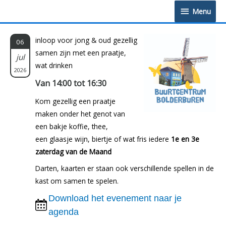
Doorgaan
Menu
Menu
naar
inhoud
inloop voor jong & oud gezellig
06
samen zijn met een praatje,
jul
wat drinken
2026
Van 14:00 tot 16:30
Kom gezellig een praatje
maken onder het genot van
een bakje koffie, thee,
een glaasje wijn, biertje of wat fris iedere
1e en 3e
zaterdag van de Maand
Darten, kaarten er staan ook verschillende spellen in de
kast om samen te spelen.
Download het evenement naar je
agenda