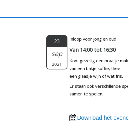
Doorgaan
naar
inhoud
Inloop voor jong en oud
23
Van 14:00 tot 16:30
sep
Kom gezellig een praatje ma
2021
van een bakje koffie, thee
een glaasje wijn of wat fris,
Er staan ook verschillende sp
samen te spelen.
Download het evene