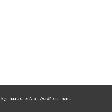
jk gemaakt door
Astra WordPress thema