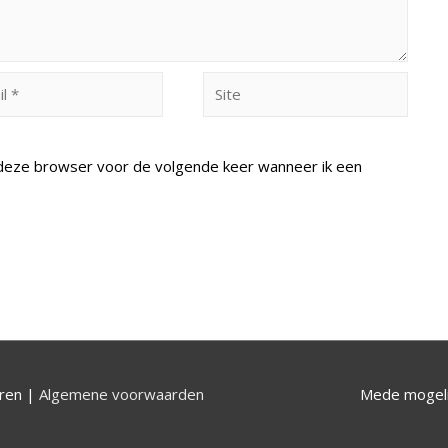
Site
n deze browser voor de volgende keer wanneer ik een
uren |
Algemene voorwaarden
Mede mogeli