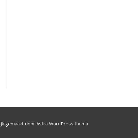
jk gemaakt door
Astra WordPress thema