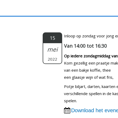
Doorgaan
naar
inhoud
Inloop op zondag voor jong e
15
Van 14:00 tot 16:30
mei
Op iedere zondagmiddag va
2022
Kom gezellig een praatje ma
van een bakje koffie, thee
een glaasje wijn of wat fris,
Potje biljart, darten, kaarten
verschillende spellen in de k
spelen.
Download het evene