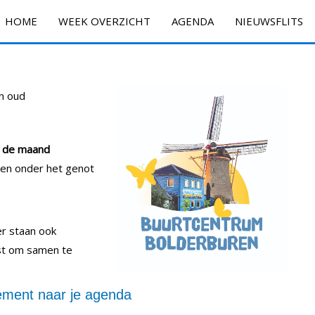
HOME
WEEK OVERZICHT
AGENDA
NIEUWSFLITS
n oud
n de maand
ken onder het genot
 er staan ook
ast om samen te
ment naar je agenda