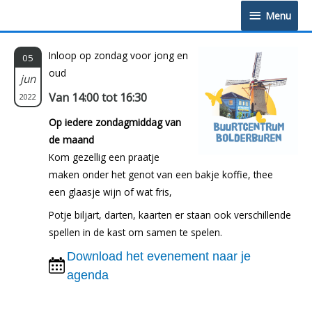
Doorgaan
Menu
Menu
naar
inhoud
Inloop op zondag voor jong en
05
oud
jun
Van 14:00 tot 16:30
2022
Op iedere zondagmiddag van
de maand
Kom gezellig een praatje
maken onder het genot van een bakje koffie, thee
een glaasje wijn of wat fris,
Potje biljart, darten, kaarten er staan ook verschillende
spellen in de kast om samen te spelen.
Download het evenement naar je
agenda