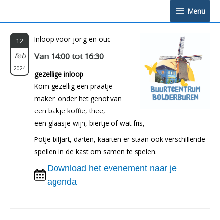
Doorgaan
Menu
Menu
naar
inhoud
Inloop voor jong en oud
12
feb
Van 14:00 tot 16:30
2024
gezellige inloop
Kom gezellig een praatje
maken onder het genot van
een bakje koffie, thee,
een glaasje wijn, biertje of wat fris,
Potje biljart, darten, kaarten er staan ook verschillende
spellen in de kast om samen te spelen.
Download het evenement naar je
agenda