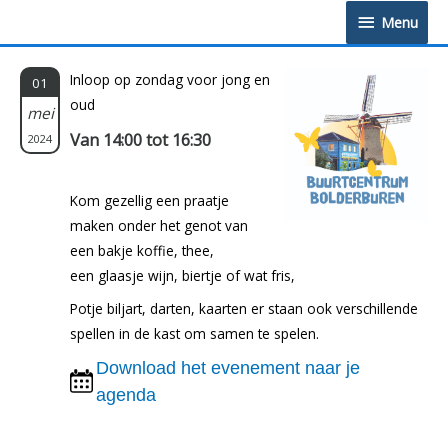
Doorgaan
Menu
Menu
naar
inhoud
Inloop op zondag voor jong en
01
oud
mei
Van 14:00 tot 16:30
2024
Kom gezellig een praatje
maken onder het genot van
een bakje koffie, thee,
een glaasje wijn, biertje of wat fris,
Potje biljart, darten, kaarten er staan ook verschillende
spellen in de kast om samen te spelen.
Download het evenement naar je
agenda