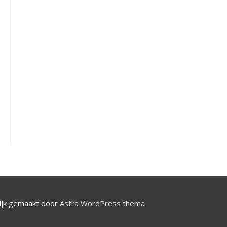
jk gemaakt door
Astra WordPress thema