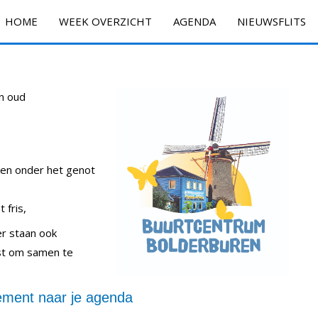
HOME
WEEK OVERZICHT
AGENDA
NIEUWSFLITS
n oud
ken onder het genot
 fris,
 er staan ook
ast om samen te
ment naar je agenda