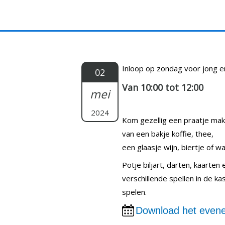
Doorgaan
naar
inhoud
Inloop op zondag voor jong e
02
Van 10:00 tot 12:00
mei
2024
Kom gezellig een praatje ma
van een bakje koffie, thee,
een glaasje wijn, biertje of wat
Potje biljart, darten, kaarten
verschillende spellen in de k
spelen.
Download het evene