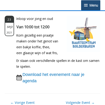
Doorgaan
Menu
Menu
naar
inhoud
Inloop voor jong en oud
23
sep
Van 10:00 tot 12:00
2021
Kom gezellig een praatje
maken onder het genot van
een bakje koffie, thee,
een glaasje wijn of wat fris,
Er staan ook verschillende spellen in de kast om samen
te spelen.
Download het evenement naar je
agenda
Berichtnavigatie
←
Vorige Event
Volgende Event
→