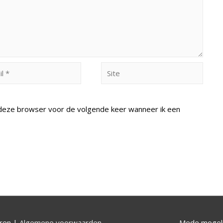
Site
n deze browser voor de volgende keer wanneer ik een
uren |
Algemene voorwaarden
Mede mogeli