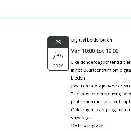
Doorgaan
naar
inhoud
Digitaal bolderburen
29
Van 10:00 tot 12:00
jan
Elke donderdagochtend zit er e
2026
in het Buurtcentrum om digit
bieden.
Johan en Rob zijn twee ervaren
Zij bieden ondersteuning op di
problemen met je tablet, lap
Ook vragen over programma’s 
vrijwilliger.
De hulp is gratis.