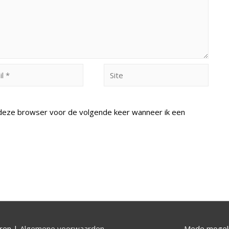
Site
n deze browser voor de volgende keer wanneer ik een
uren |
Algemene voorwaarden
Mede mogeli