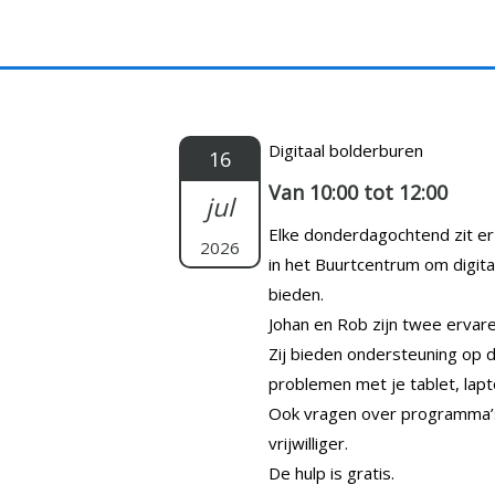
Doorgaan
naar
inhoud
Digitaal bolderburen
16
Van 10:00 tot 12:00
jul
Elke donderdagochtend zit er e
2026
in het Buurtcentrum om digit
bieden.
Johan en Rob zijn twee ervaren
Zij bieden ondersteuning op di
problemen met je tablet, lap
Ook vragen over programma’s 
vrijwilliger.
De hulp is gratis.