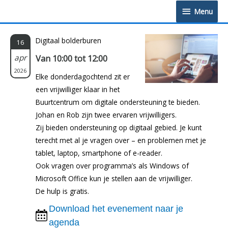
Doorgaan
Menu
Menu
naar
inhoud
Digitaal bolderburen
16
apr
Van 10:00 tot 12:00
2026
Elke donderdagochtend zit er
een vrijwilliger klaar in het
Buurtcentrum om digitale ondersteuning te bieden.
Johan en Rob zijn twee ervaren vrijwilligers.
Zij bieden ondersteuning op digitaal gebied. Je kunt
terecht met al je vragen over – en problemen met je
tablet, laptop, smartphone of e-reader.
Ook vragen over programma’s als Windows of
Microsoft Office kun je stellen aan de vrijwilliger.
De hulp is gratis.
Download het evenement naar je
agenda