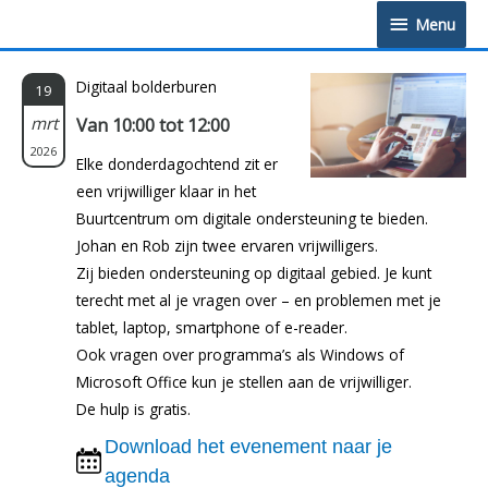
Doorgaan
Menu
Menu
naar
inhoud
Digitaal bolderburen
19
mrt
Van 10:00 tot 12:00
2026
Elke donderdagochtend zit er
een vrijwilliger klaar in het
Buurtcentrum om digitale ondersteuning te bieden.
Johan en Rob zijn twee ervaren vrijwilligers.
Zij bieden ondersteuning op digitaal gebied. Je kunt
terecht met al je vragen over – en problemen met je
tablet, laptop, smartphone of e-reader.
Ook vragen over programma’s als Windows of
Microsoft Office kun je stellen aan de vrijwilliger.
De hulp is gratis.
Download het evenement naar je
agenda