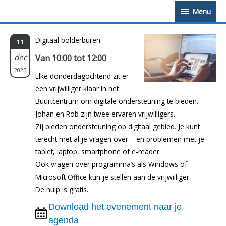
Doorgaan
Menu
Menu
naar
inhoud
Digitaal bolderburen
11
dec
Van 10:00 tot 12:00
2025
Elke donderdagochtend zit er
een vrijwilliger klaar in het
Buurtcentrum om digitale ondersteuning te bieden.
Johan en Rob zijn twee ervaren vrijwilligers.
Zij bieden ondersteuning op digitaal gebied. Je kunt
terecht met al je vragen over – en problemen met je
tablet, laptop, smartphone of e-reader.
Ook vragen over programma’s als Windows of
Microsoft Office kun je stellen aan de vrijwilliger.
De hulp is gratis.
Download het evenement naar je
agenda