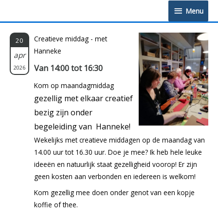
Doorgaan
Menu
Menu
naar
inhoud
Creatieve middag - met
20
Hanneke
apr
Van 14:00 tot 16:30
2026
Kom op maandagmiddag
gezellig met elkaar creatief
bezig zijn onder
begeleiding van Hanneke!
Wekelijks met creatieve middagen op de maandag van
14.00 uur tot 16.30 uur. Doe je mee? Ik heb hele leuke
ideeën en natuurlijk staat gezelligheid voorop! Er zijn
geen kosten aan verbonden en iedereen is welkom!
Kom gezellig mee doen onder genot van een kopje
koffie of thee.