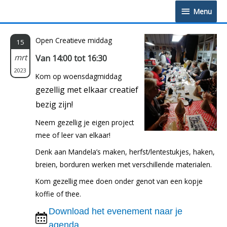
Doorgaan
Menu
Menu
naar
inhoud
Open Creatieve middag
15
mrt
Van 14:00 tot 16:30
2023
Kom op woensdagmiddag
gezellig met elkaar creatief
bezig zijn!
Neem gezellig je eigen project
mee of leer van elkaar!
Denk aan Mandela’s maken, herfst/lentestukjes, haken,
breien, borduren werken met verschillende materialen.
Kom gezellig mee doen onder genot van een kopje
koffie of thee.
Download het evenement naar je
agenda