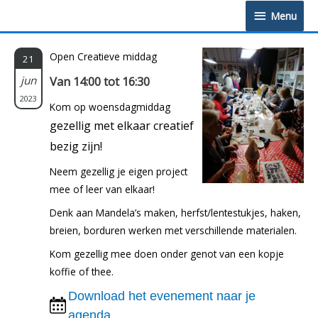
Doorgaan
Menu
Menu
naar
inhoud
Open Creatieve middag
21
jun
Van 14:00 tot 16:30
2023
Kom op woensdagmiddag
gezellig met elkaar creatief
bezig zijn!
Neem gezellig je eigen project
mee of leer van elkaar!
Denk aan Mandela’s maken, herfst/lentestukjes, haken,
breien, borduren werken met verschillende materialen.
Kom gezellig mee doen onder genot van een kopje
koffie of thee.
Download het evenement naar je
agenda