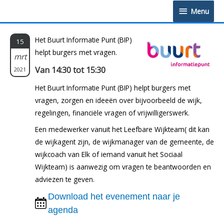
Doorgaan
Menu
Menu
naar
inhoud
Het Buurt Informatie Punt (BIP)
15
helpt burgers met vragen.
mrt
Van 14:30 tot 15:30
2021
Het Buurt Informatie Punt (BIP) helpt burgers met
vragen, zorgen en ideeën over bijvoorbeeld de wijk,
regelingen, financiële vragen of vrijwilligerswerk.
Een medewerker vanuit het Leefbare Wijkteam( dit kan
de wijkagent zijn, de wijkmanager van de gemeente, de
wijkcoach van Elk of iemand vanuit het Sociaal
Wijkteam) is aanwezig om vragen te beantwoorden en
adviezen te geven.
Download het evenement naar je
agenda