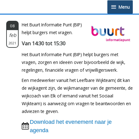
Doorgaan
Menu
Menu
naar
inhoud
Het Buurt Informatie Punt (BIP)
08
helpt burgers met vragen.
feb
Van 14:30 tot 15:30
2021
Het Buurt Informatie Punt (BIP) helpt burgers met
vragen, zorgen en ideeën over bijvoorbeeld de wijk,
regelingen, financiële vragen of vrijwilligerswerk.
Een medewerker vanuit het Leefbare Wijkteam( dit kan
de wijkagent zijn, de wijkmanager van de gemeente, de
wijkcoach van Elk of iemand vanuit het Sociaal
Wijkteam) is aanwezig om vragen te beantwoorden en
adviezen te geven.
Download het evenement naar je
agenda