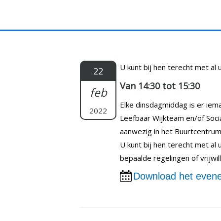
Doorgaan
naar
inhoud
U kunt bij hen terecht met al
22
Van 14:30 tot 15:30
feb
Elke dinsdagmiddag is er iema
2022
Leefbaar Wijkteam en/of Soci
aanwezig in het Buurtcentrum
U kunt bij hen terecht met al
bepaalde regelingen of vrijwi
Download het evene