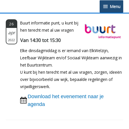
Doorgaan
Menu
Menu
naar
inhoud
Buurt informatie punt, u kunt bij
26
hen terecht met al uw vragen
apr
Van 14:30 tot 15:30
2022
Elke dinsdagmiddag is er iemand van ElkWelzijn,
Leefbaar Wijkteam en/of Sociaal Wijkteam aanwezig in
het Buurtcentrum.
U kunt bij hen terecht met al uw vragen, zorgen, ideeën
over bijvoorbeeld uw wijk, bepaalde regelingen of
vrijwilligerswerk.
Download het evenement naar je
agenda