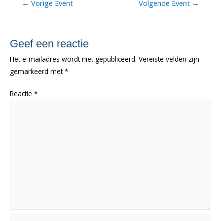
Berichtnavigatie
←
Vorige Event
Volgende Event
→
Geef een reactie
Het e-mailadres wordt niet gepubliceerd.
Vereiste velden zijn
gemarkeerd met
*
Reactie
*
Naam