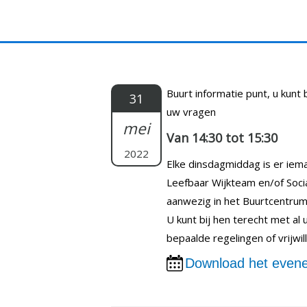
Doorgaan
naar
inhoud
Buurt informatie punt, u kunt 
31
uw vragen
mei
Van 14:30 tot 15:30
2022
Elke dinsdagmiddag is er iema
Leefbaar Wijkteam en/of Soci
aanwezig in het Buurtcentrum
U kunt bij hen terecht met al
bepaalde regelingen of vrijwi
Download het evene