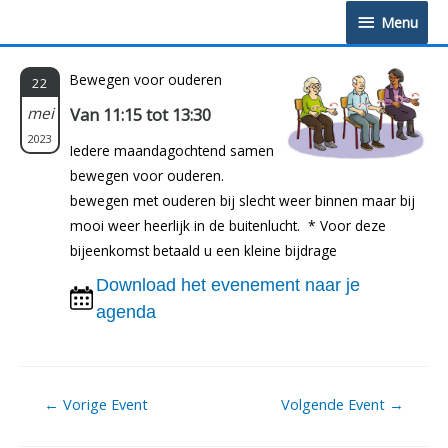
Doorgaan
Menu
Menu
naar
inhoud
Bewegen voor ouderen
22
mei
Van 11:15 tot 13:30
2023
Iedere maandagochtend samen
bewegen voor ouderen.
bewegen met ouderen bij slecht weer binnen maar bij
mooi weer heerlijk in de buitenlucht. * Voor deze
bijeenkomst betaald u een kleine bijdrage
Download het evenement naar je
agenda
Berichtnavigatie
←
Vorige Event
Volgende Event
→