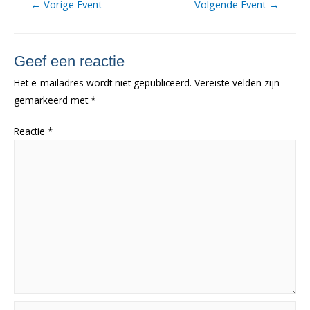
Berichtnavigatie
←
Vorige Event
Volgende Event
→
Geef een reactie
Het e-mailadres wordt niet gepubliceerd.
Vereiste velden zijn
gemarkeerd met
*
Reactie
*
Naam