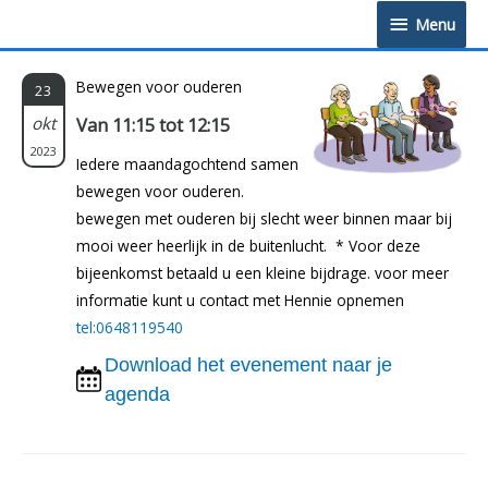
Doorgaan
Menu
Menu
naar
inhoud
Bewegen voor ouderen
23
okt
Van 11:15 tot 12:15
2023
Iedere maandagochtend samen
bewegen voor ouderen.
bewegen met ouderen bij slecht weer binnen maar bij
mooi weer heerlijk in de buitenlucht. * Voor deze
bijeenkomst betaald u een kleine bijdrage. voor meer
informatie kunt u contact met Hennie opnemen
tel:0648119540
Download het evenement naar je
agenda