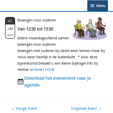
Doorgaan
Menu
Menu
naar
inhoud
Bewegen voor ouderen
02
okt
Van 12:30 tot 13:30
2023
Iedere maandagochtend samen
bewegen voor ouderen.
bewegen met ouderen bij slecht weer binnen maar bij
mooi weer heerlijk in de buitenlucht. * Voor deze
bijeenkomst betaald u een kleine bijdrage! info bij
Hennie
tel:0648119540
Download het evenement naar je
agenda
Berichtnavigatie
←
Vorige Event
Volgende Event
→