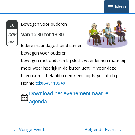
Doorgaan
Menu
Menu
naar
inhoud
Bewegen voor ouderen
20
nov
Van 12:30 tot 13:30
2023
Iedere maandagochtend samen
bewegen voor ouderen.
bewegen met ouderen bij slecht weer binnen maar bij
mooi weer heerlijk in de buitenlucht. * Voor deze
bijeenkomst betaald u een kleine bijdrage! info bij
Hennie
tel:0648119540
Download het evenement naar je
agenda
Berichtnavigatie
←
Vorige Event
Volgende Event
→