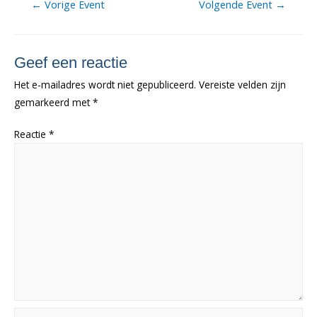
Berichtnavigatie
←
Vorige Event
Volgende Event
→
Geef een reactie
Het e-mailadres wordt niet gepubliceerd.
Vereiste velden zijn
gemarkeerd met
*
Reactie
*
Naam