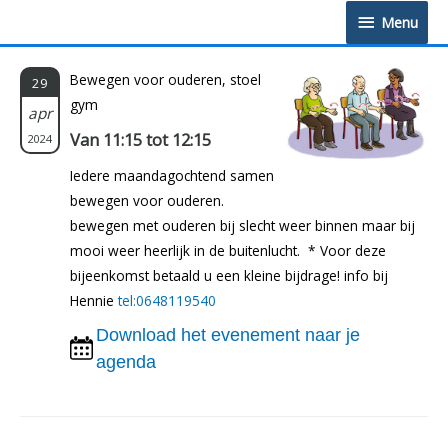
Doorgaan
Menu
Menu
naar
inhoud
Bewegen voor ouderen, stoel
29
gym
apr
Van 11:15 tot 12:15
2024
Iedere maandagochtend samen
bewegen voor ouderen.
bewegen met ouderen bij slecht weer binnen maar bij
mooi weer heerlijk in de buitenlucht. * Voor deze
bijeenkomst betaald u een kleine bijdrage! info bij
Hennie
tel:0648119540
Download het evenement naar je
agenda