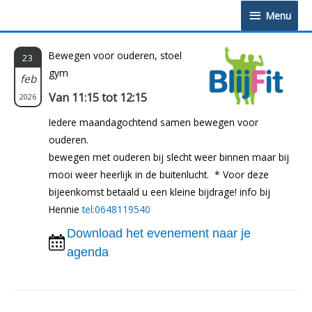
Doorgaan
Menu
Menu
naar
inhoud
Bewegen voor ouderen, stoel
23
gym
feb
Van 11:15 tot 12:15
2026
Iedere maandagochtend samen bewegen voor
ouderen.
bewegen met ouderen bij slecht weer binnen maar bij
mooi weer heerlijk in de buitenlucht. * Voor deze
bijeenkomst betaald u een kleine bijdrage! info bij
Hennie
tel:0648119540
Download het evenement naar je
agenda