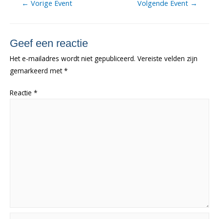
Berichtnavigatie
←
Vorige Event
Volgende Event
→
Geef een reactie
Het e-mailadres wordt niet gepubliceerd.
Vereiste velden zijn
gemarkeerd met
*
Reactie
*
Naam