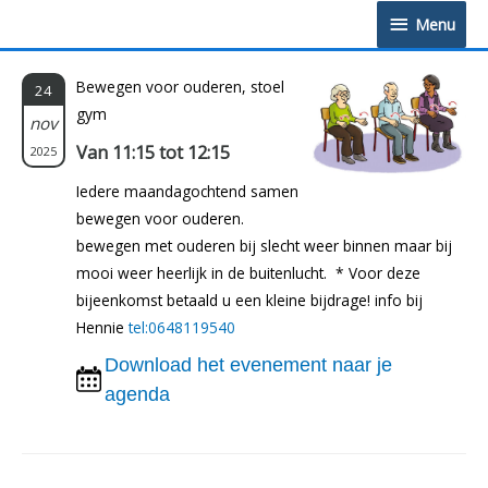
Doorgaan
Menu
Menu
naar
inhoud
Bewegen voor ouderen, stoel
24
gym
nov
Van 11:15 tot 12:15
2025
Iedere maandagochtend samen
bewegen voor ouderen.
bewegen met ouderen bij slecht weer binnen maar bij
mooi weer heerlijk in de buitenlucht. * Voor deze
bijeenkomst betaald u een kleine bijdrage! info bij
Hennie
tel:0648119540
Download het evenement naar je
agenda