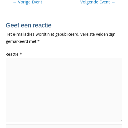
Berichtnavigatie
←
Vorige Event
Volgende Event
→
Geef een reactie
Het e-mailadres wordt niet gepubliceerd.
Vereiste velden zijn
gemarkeerd met
*
Reactie
*
Naam