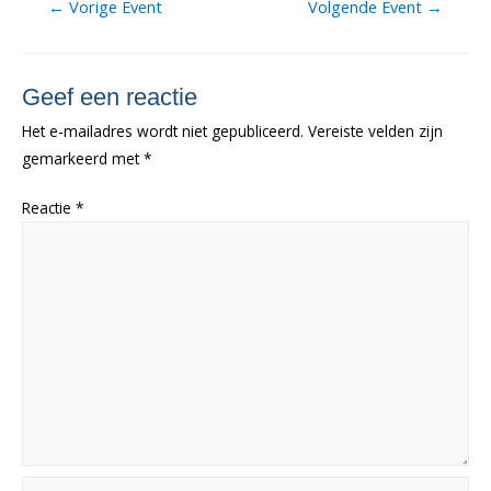
Berichtnavigatie
←
Vorige Event
Volgende Event
→
Geef een reactie
Het e-mailadres wordt niet gepubliceerd.
Vereiste velden zijn
gemarkeerd met
*
Reactie
*
Naam