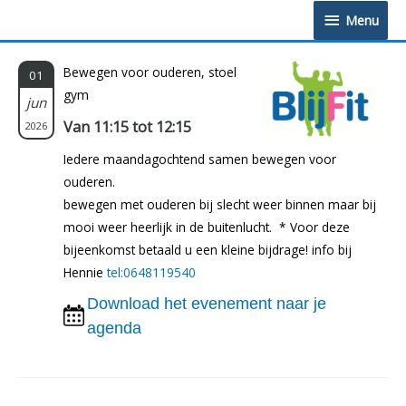
Doorgaan
Menu
Menu
naar
inhoud
Bewegen voor ouderen, stoel
01
gym
jun
Van 11:15 tot 12:15
2026
Iedere maandagochtend samen bewegen voor
ouderen.
bewegen met ouderen bij slecht weer binnen maar bij
mooi weer heerlijk in de buitenlucht. * Voor deze
bijeenkomst betaald u een kleine bijdrage! info bij
Hennie
tel:0648119540
Download het evenement naar je
agenda