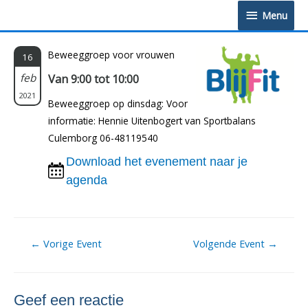
Doorgaan
Menu
Menu
naar
inhoud
Beweeggroep voor vrouwen
16
feb
Van 9:00 tot 10:00
2021
Beweeggroep op dinsdag: Voor
informatie: Hennie Uitenbogert van Sportbalans
Culemborg 06-48119540
Download het evenement naar je
agenda
Berichtnavigatie
←
Vorige Event
Volgende Event
→
Geef een reactie