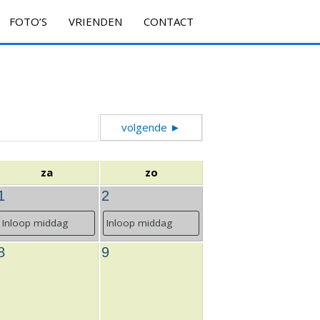
FOTO’S
VRIENDEN
CONTACT
volgende ►
za
zo
1
2
Inloop middag
Inloop middag
8
9