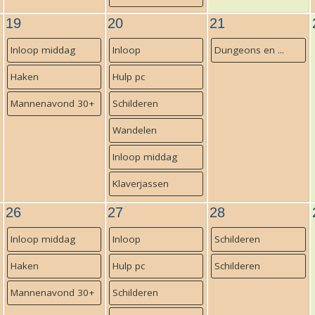
19
20
21
Inloop middag
Inloop
Dungeons en ...
Haken
Hulp pc
Mannenavond 30+
Schilderen
Wandelen
Inloop middag
Klaverjassen
26
27
28
Inloop middag
Inloop
Schilderen
Haken
Hulp pc
Schilderen
Mannenavond 30+
Schilderen