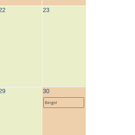
22
23
29
30
Bingo!