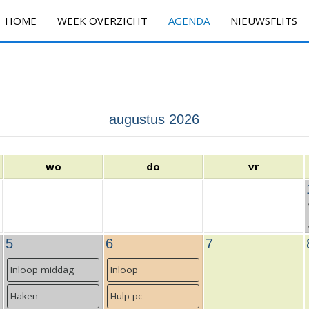
HOME
WEEK OVERZICHT
AGENDA
NIEUWSFLITS
augustus 2026
wo
do
vr
5
6
7
Inloop middag
Inloop
Haken
Hulp pc