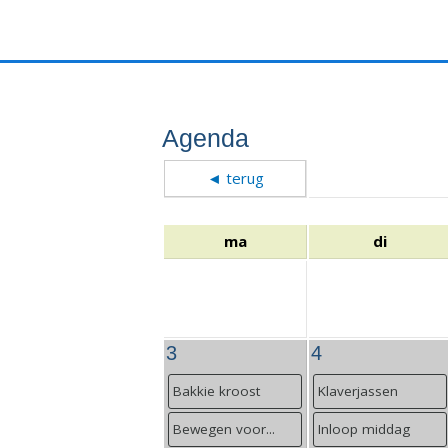
Agenda
◄ terug
ma
di
3
4
Bakkie kroost
Klaverjassen
Bewegen voor...
Inloop middag